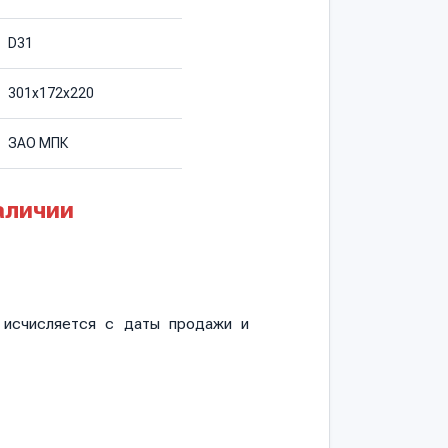
D31
301х172х220
ЗАО МПК
аличии
и исчисляется с даты продажи и