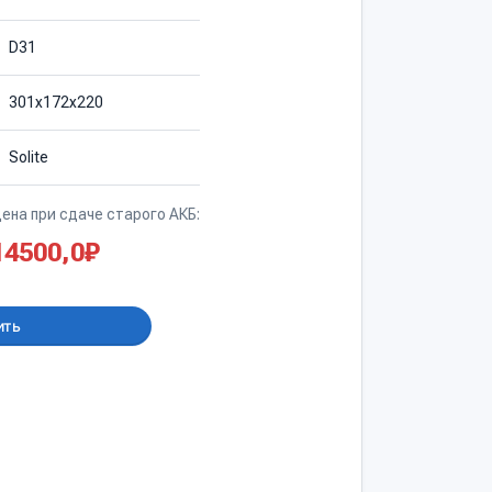
D31
301х172х220
Solite
ена при сдаче старого АКБ:
14500,0
₽
ить